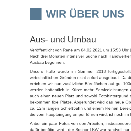
WIR ÜBER UNS
Aus- und Umbau
Veröffentlicht von René am 04.02.2021 um 15:53 Uhr 
Nach drei Monaten intensiver Suche nach Handwerkern
Ausbau begonnen.
Unsere Halle wurde im Sommer 2018 fertiggestell
wirtschaftlichen Gründen nicht sofort ausgebaut. Da 
errichten wir nun zusätzliche Büroflächen auf gut 100
werden hoffentlich in Kürze mehr Serviceleistunge
auch einen neuen Platz und sowohl Fotohintergrund 
bekommen fixe Plätze. Abgerundet wird das neue Ob
ca. 12m langen Schießbahn und einem kleinen Bereich
die vom Haupteingang empor führen wird, ist noch im 
Anbei ein paar Fotos von den Arbeiten, insbesondere
dafür benötigt wird - der Sochor LKW war randvoll nur