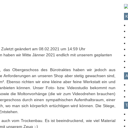
K
| Zuletzt geändert am 08.02.2021 um 14:59 Uhr
 haben wir Mitte Jänner 2021 endlich mit unserem geplanten
t, das Obergeschoss des Bürotraktes haben wir jedoch aus
A
die Anforderungen an unseren Shop aber stetig gewachsen sind,
m². Ebenso richten wir eine kleine aber feine Werkstatt ein und
n anbieten können. Unser Foto- bzw. Videostudio bekommt nun
sowie die Moltonvorhänge (die wir zum Videodrehen brauchen)
ergeschoss durch einen sympathischen Aufenthaltsraum, einer
T
, wo man sich körperlich ertüchtigen wird können. Die Stiege,
Entstehen.
 auch vom Trockenbau. Es ist beeindruckend, wie viel Material
 mit unserem Zeug :-)